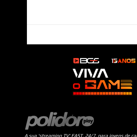
A sua 'streaming TV' FAST, 24/7, para jovens de c