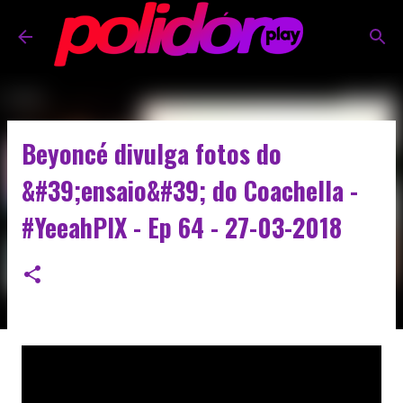
Pular para o conteúdo principal
Beyoncé divulga fotos do
&#39;ensaio&#39; do Coachella -
#YeeahPIX - Ep 64 - 27-03-2018