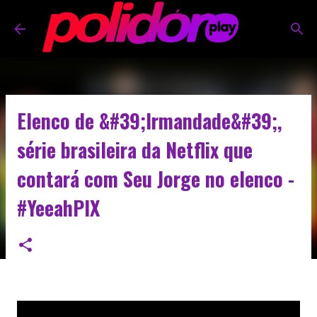
Pular para o conteúdo principal
Elenco de &#39;Irmandade&#39;,
série brasileira da Netflix que
contará com Seu Jorge no elenco -
#YeeahPIX