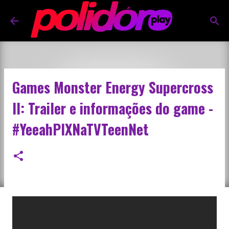
Pular para o conteúdo principal
Games Monster Energy Supercross
II: Trailer e informações do game -
#YeeahPIXNaTVTeenNet