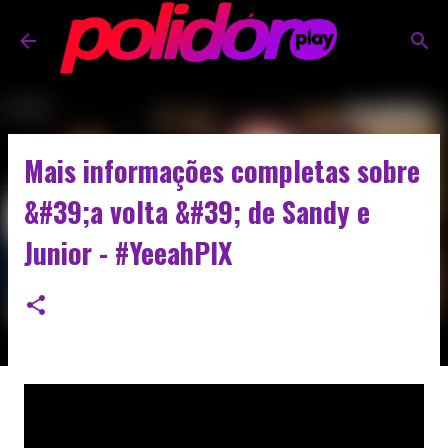
Pular para o conteúdo principal
Mais informações completas sobre
&#39;a volta &#39; de Sandy e
Junior - #YeeahPIX