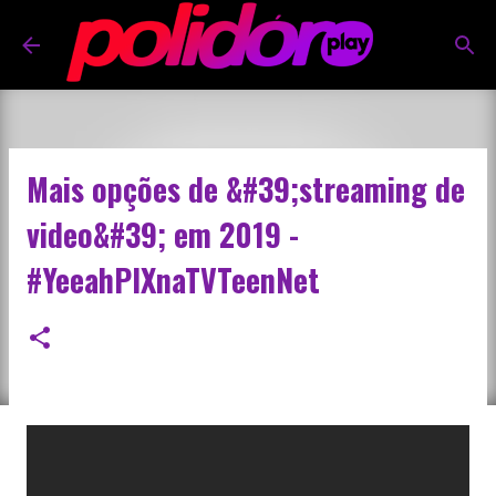
Pular para o conteúdo principal
Mais opções de &#39;streaming de
video&#39; em 2019 -
#YeeahPIXnaTVTeenNet