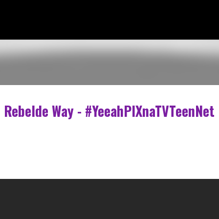
Pular para o conteúdo principal
de Rebelde Way - #YeeahPIXnaTVTeenNet