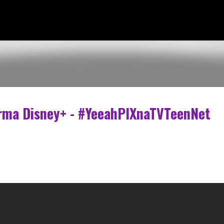
Pular para o conteúdo principal
orma Disney+ - #YeeahPIXnaTVTeenNet