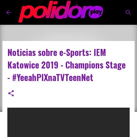
Pular para o conteúdo principal
Noticias sobre e-Sports: IEM
Katowice 2019 - Champions Stage
- #YeeahPIXnaTVTeenNet