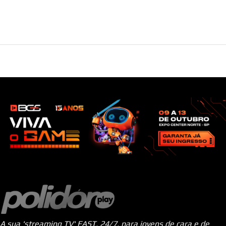
A sua 'streaming TV' FAST, 24/7, para jovens de cara e de