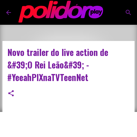
Pular para o conteúdo principal
Novo trailer do live action de
&#39;O Rei Leão&#39; -
#YeeahPIXnaTVTeenNet