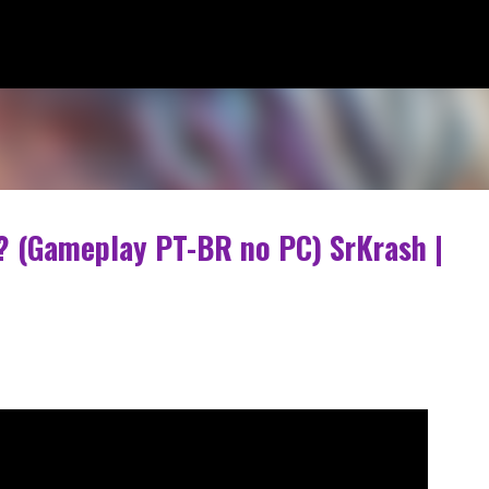
Pular para o conteúdo principal
? (Gameplay PT-BR no PC) SrKrash |