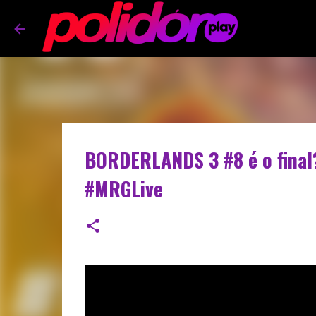
BORDERLANDS 3 #8 é o final
#MRGLive