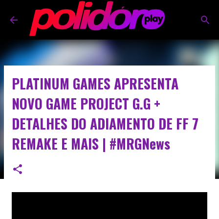
Pular para o conteúdo principal
PLATINUM GAMES APRESENTA
NOVO GAME PROJECT G.G +
DETALHES DO ADIAMENTO DE FF 7
REMAKE E MAIS | #MRGNews