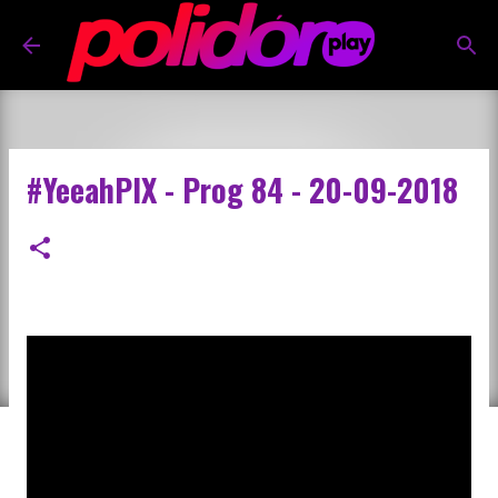
Pular para o conteúdo principal
#YeeahPIX - Prog 84 - 20-09-2018