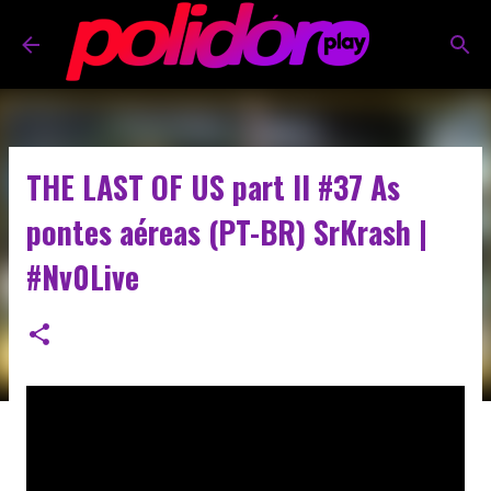
Pular para o conteúdo principal
THE LAST OF US part II #37 As
pontes aéreas (PT-BR) SrKrash |
#Nv0Live