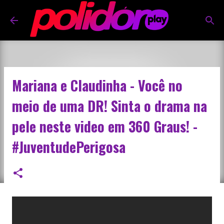
Pular para o conteúdo principal
Mariana e Claudinha - Você no
meio de uma DR! Sinta o drama na
pele neste video em 360 Graus! -
#JuventudePerigosa