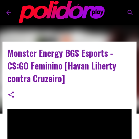
Pular para o conteúdo principal
Monster Energy BGS Esports -
CS:GO Feminino [Havan Liberty
contra Cruzeiro]