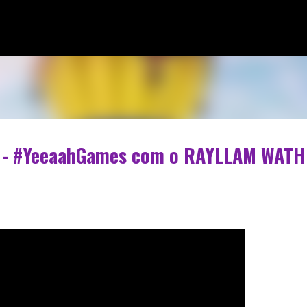
Pular para o conteúdo principal
e" - #YeeaahGames com o RAYLLAM WATH