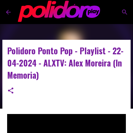
Pular para o conteúdo principal
Polidoro Ponto Pop - Playlist - 22-
04-2024 - ALXTV: Alex Moreira (In
Memoria)