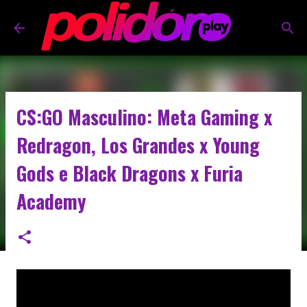
Pular para o conteúdo principal
CS:GO Masculino: Meta Gaming x
Redragon, Los Grandes x Young
Gods e Black Dragons x Furia
Academy